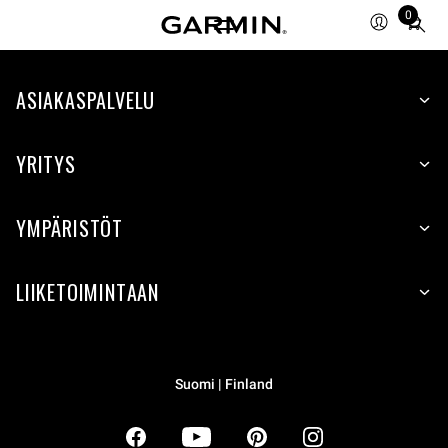
0
Total
items
in
ASIAKASPALVELU
cart:
0
YRITYS
YMPÄRISTÖT
LIIKETOIMINTAAN
Suomi | Finland