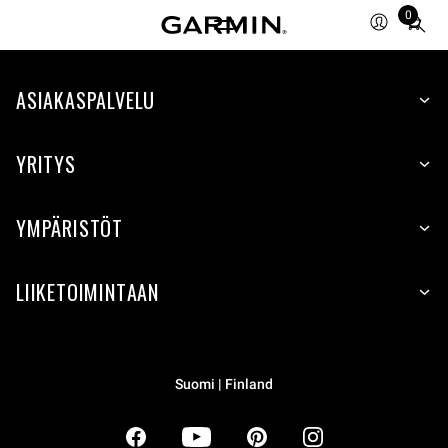
0
Total
items
in
ASIAKASPALVELU
cart:
0
YRITYS
YMPÄRISTÖT
LIIKETOIMINTAAN
Suomi | Finland