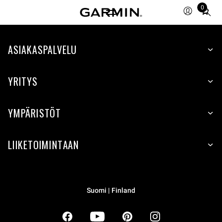
0
Total
items
in
ASIAKASPALVELU
cart:
0
YRITYS
YMPÄRISTÖT
LIIKETOIMINTAAN
Suomi | Finland