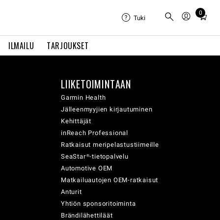
0
Total
Tuki
items
in
ILMAILU
TARJOUKSET
cart:
0
LIIKETOIMINTAAN
Garmin Health
Jälleenmyyjien kirjautuminen
Kehittäjät
inReach Professional
Ratkaisut meripelastustiimeille
SeaStar®-tietopalvelu
Automotive OEM
Matkailuautojen OEM-ratkaisut
Anturit
Yhtiön sponsoritoiminta
Brändilähettiläät