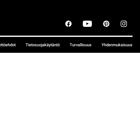
yttöehdot
Tietosuojakäytäntö
Turvallisuus
Yhdenmukaisuus