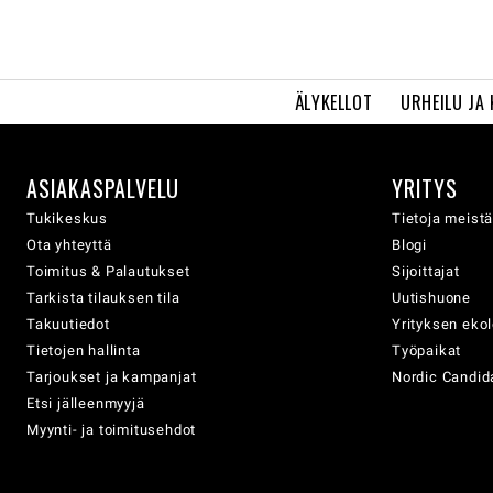
ÄLYKELLOT
URHEILU JA
ASIAKASPALVELU
YRITYS
Tukikeskus
Tietoja meist
Ota yhteyttä
Blogi
Toimitus & Palautukset
Sijoittajat
Tarkista tilauksen tila
Uutishuone
Takuutiedot
Yrityksen eko
Tietojen hallinta
Työpaikat
Tarjoukset ja kampanjat
Nordic Candida
Etsi jälleenmyyjä
Myynti- ja toimitusehdot