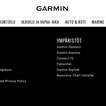
 KUNTOILU
ULKOILU JA VAPAA-AIKA
AUTO & KOTI
MARINE
YMPÄRISTÖT
ä
Garmin Connect
Garmin Express
Connect IQ
flyGarmin
logisuus
Garmin Explore
Navionics Chart Installer
te Privacy Policy