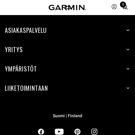
0
Total
items
in
ASIAKASPALVELU
cart:
0
YRITYS
YMPÄRISTÖT
LIIKETOIMINTAAN
Suomi | Finland