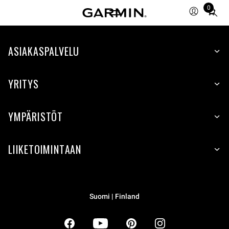
0
Total
items
in
ASIAKASPALVELU
cart:
0
YRITYS
YMPÄRISTÖT
LIIKETOIMINTAAN
Suomi | Finland