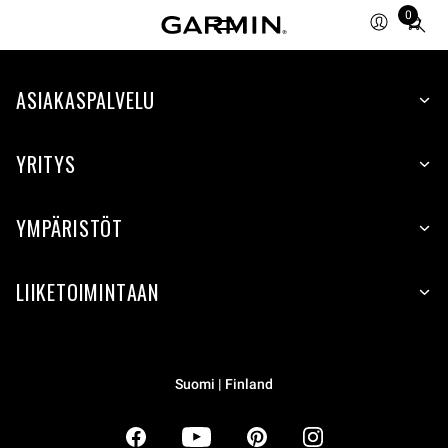
0
Total
items
in
ASIAKASPALVELU
cart:
0
YRITYS
YMPÄRISTÖT
LIIKETOIMINTAAN
Suomi | Finland