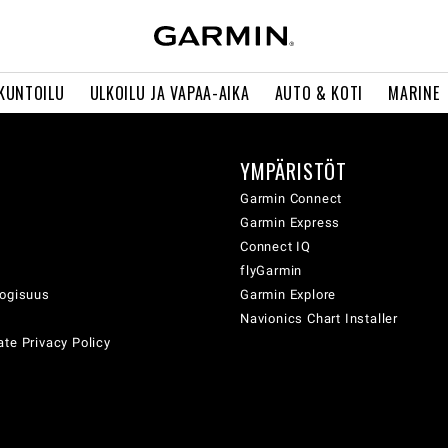
 KUNTOILU
ULKOILU JA VAPAA-AIKA
AUTO & KOTI
MARINE
YMPÄRISTÖT
ä
Garmin Connect
Garmin Express
Connect IQ
flyGarmin
logisuus
Garmin Explore
Navionics Chart Installer
te Privacy Policy