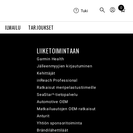
0
Total
Tuki
items
in
ILMAILU
TARJOUKSET
cart:
0
LIIKETOIMINTAAN
Garmin Health
Jälleenmyyjien kirjautuminen
Kehittäjät
inReach Professional
Ratkaisut meripelastustiimeille
SeaStar®-tietopalvelu
Automotive OEM
Matkailuautojen OEM-ratkaisut
Anturit
Yhtiön sponsoritoiminta
Brändilähettiläät