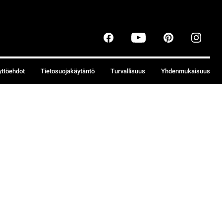
yttöehdot
Tietosuojakäytäntö
Turvallisuus
Yhdenmukaisuus