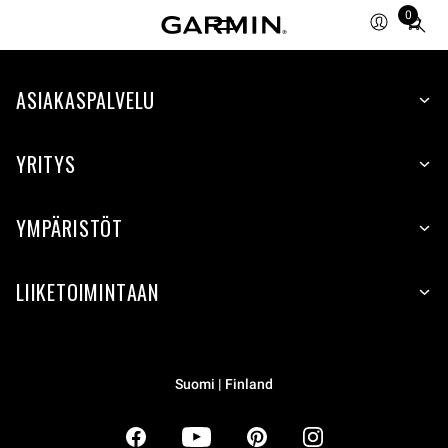
0
Total
items
in
ASIAKASPALVELU
cart:
0
YRITYS
YMPÄRISTÖT
LIIKETOIMINTAAN
Suomi | Finland