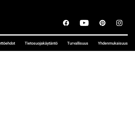
yttöehdot
Tietosuojakäytäntö
Turvallisuus
Yhdenmukaisuus