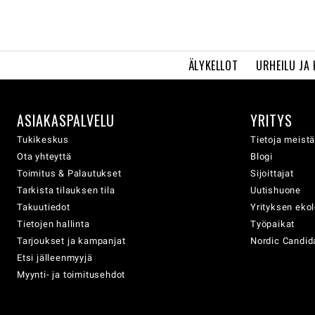
ÄLYKELLOT
URHEILU JA
ASIAKASPALVELU
YRITYS
Tukikeskus
Tietoja meist
Ota yhteyttä
Blogi
Toimitus & Palautukset
Sijoittajat
Tarkista tilauksen tila
Uutishuone
Takuutiedot
Yrityksen eko
Tietojen hallinta
Työpaikat
Tarjoukset ja kampanjat
Nordic Candida
Etsi jälleenmyyjä
Myynti- ja toimitusehdot