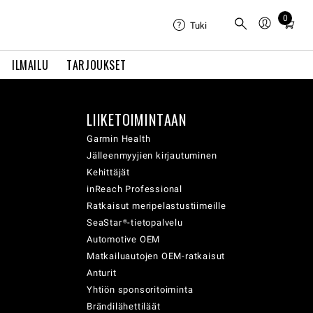
0
Total
Tuki
items
in
ILMAILU
TARJOUKSET
cart:
0
LIIKETOIMINTAAN
Garmin Health
Jälleenmyyjien kirjautuminen
Kehittäjät
inReach Professional
Ratkaisut meripelastustiimeille
SeaStar®-tietopalvelu
Automotive OEM
Matkailuautojen OEM-ratkaisut
Anturit
Yhtiön sponsoritoiminta
Brändilähettiläät