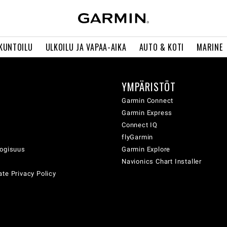
 KUNTOILU
ULKOILU JA VAPAA-AIKA
AUTO & KOTI
MARINE
YMPÄRISTÖT
ä
Garmin Connect
Garmin Express
Connect IQ
flyGarmin
logisuus
Garmin Explore
Navionics Chart Installer
te Privacy Policy