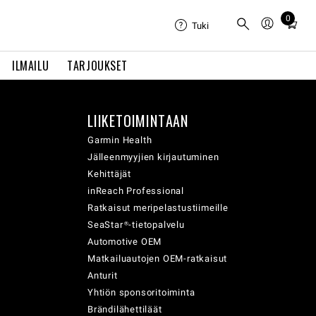
0
Total
Tuki
items
in
ILMAILU
TARJOUKSET
cart:
0
LIIKETOIMINTAAN
Garmin Health
Jälleenmyyjien kirjautuminen
Kehittäjät
inReach Professional
Ratkaisut meripelastustiimeille
SeaStar®-tietopalvelu
Automotive OEM
Matkailuautojen OEM-ratkaisut
Anturit
Yhtiön sponsoritoiminta
Brändilähettiläät