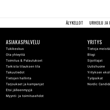
ÄLYKELLOT
URHEILU JA
ASIAKASPALVELU
YRITYS
Tukikeskus
Tietoja meist
Ota yhteyttä
Blogi
Toimitus & Palautukset
Sijoittajat
Tarkista tilauksen tila
Uutishuone
Takuutiedot
Yrityksen eko
Tietojen hallinta
Työpaikat
Tarjoukset ja kampanjat
Nordic Candida
Etsi jälleenmyyjä
Myynti- ja toimitusehdot