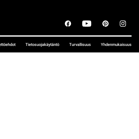
yttöehdot
Tietosuojakäytäntö
Turvallisuus
Yhdenmukaisuus