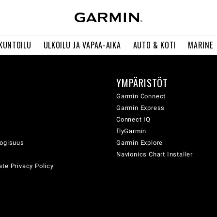
 KUNTOILU
ULKOILU JA VAPAA-AIKA
AUTO & KOTI
MARINE
YMPÄRISTÖT
ä
Garmin Connect
Garmin Express
Connect IQ
flyGarmin
logisuus
Garmin Explore
Navionics Chart Installer
te Privacy Policy