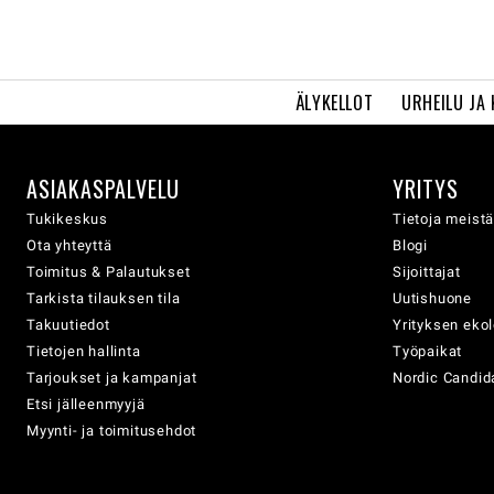
ÄLYKELLOT
URHEILU JA
ASIAKASPALVELU
YRITYS
Tukikeskus
Tietoja meist
Ota yhteyttä
Blogi
Toimitus & Palautukset
Sijoittajat
Tarkista tilauksen tila
Uutishuone
Takuutiedot
Yrityksen eko
Tietojen hallinta
Työpaikat
Tarjoukset ja kampanjat
Nordic Candida
Etsi jälleenmyyjä
Myynti- ja toimitusehdot