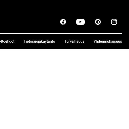
yttöehdot
Tietosuojakäytäntö
Turvallisuus
Yhdenmukaisuus