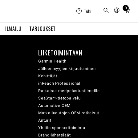
0
Total
Tuki
items
in
ILMAILU
TARJOUKSET
cart:
0
LIIKETOIMINTAAN
Garmin Health
Jälleenmyyjien kirjautuminen
Kehittäjät
inReach Professional
Ratkaisut meripelastustiimeille
SeaStar®-tietopalvelu
Automotive OEM
Matkailuautojen OEM-ratkaisut
Anturit
Yhtiön sponsoritoiminta
Brändilähettiläät