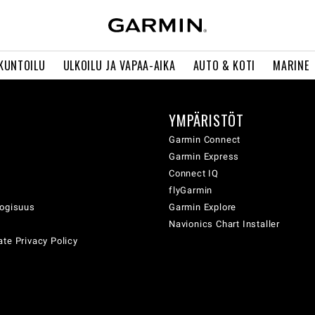
 KUNTOILU
ULKOILU JA VAPAA-AIKA
AUTO & KOTI
MARINE
YMPÄRISTÖT
ä
Garmin Connect
Garmin Express
Connect IQ
flyGarmin
logisuus
Garmin Explore
Navionics Chart Installer
te Privacy Policy