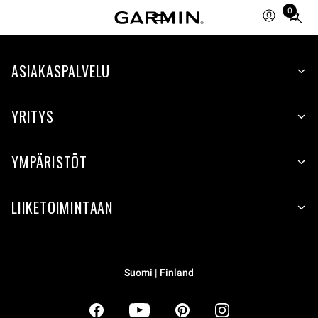
0
Total
items
in
ASIAKASPALVELU
cart:
0
YRITYS
YMPÄRISTÖT
LIIKETOIMINTAAN
Suomi | Finland