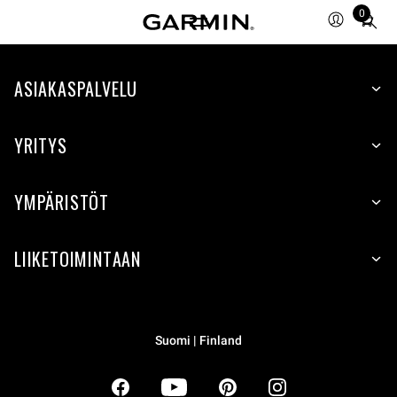
0
Total
items
in
ASIAKASPALVELU
cart:
0
YRITYS
YMPÄRISTÖT
LIIKETOIMINTAAN
Suomi | Finland