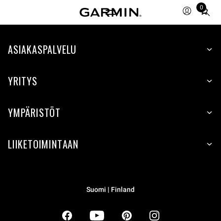
0
Total
items
in
ASIAKASPALVELU
cart:
0
YRITYS
YMPÄRISTÖT
LIIKETOIMINTAAN
Suomi | Finland