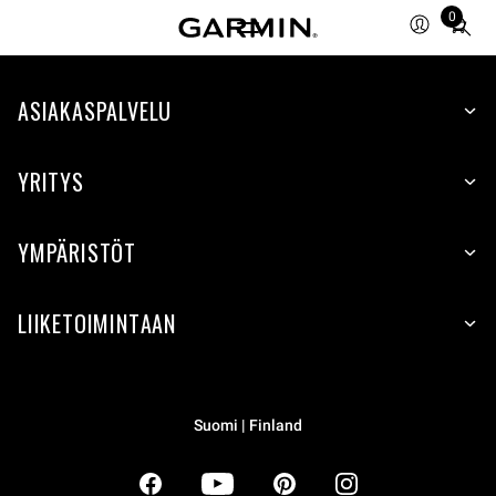
0
Total
items
in
ASIAKASPALVELU
cart:
0
YRITYS
YMPÄRISTÖT
LIIKETOIMINTAAN
Suomi | Finland