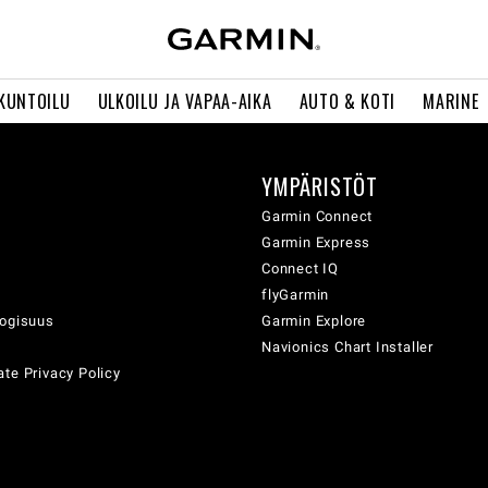
 KUNTOILU
ULKOILU JA VAPAA-AIKA
AUTO & KOTI
MARINE
YMPÄRISTÖT
ä
Garmin Connect
Garmin Express
Connect IQ
flyGarmin
logisuus
Garmin Explore
Navionics Chart Installer
te Privacy Policy