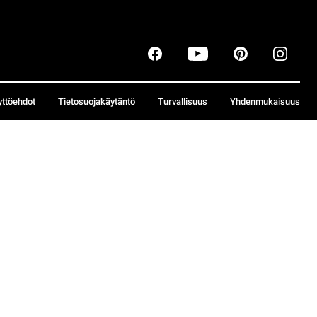
yttöehdot
Tietosuojakäytäntö
Turvallisuus
Yhdenmukaisuus