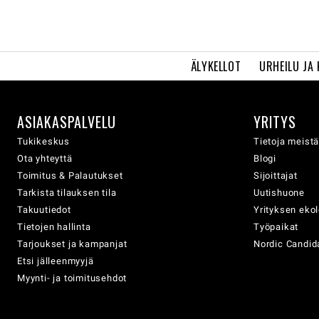
ÄLYKELLOT
URHEILU JA
ASIAKASPALVELU
YRITYS
Tukikeskus
Tietoja meist
Ota yhteyttä
Blogi
Toimitus & Palautukset
Sijoittajat
Tarkista tilauksen tila
Uutishuone
Takuutiedot
Yrityksen eko
Tietojen hallinta
Työpaikat
Tarjoukset ja kampanjat
Nordic Candida
Etsi jälleenmyyjä
Myynti- ja toimitusehdot