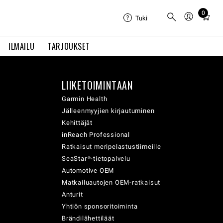
0
Total
Tuki
items
in
ILMAILU
TARJOUKSET
cart:
0
LIIKETOIMINTAAN
Garmin Health
Jälleenmyyjien kirjautuminen
Kehittäjät
inReach Professional
Ratkaisut meripelastustiimeille
SeaStar®-tietopalvelu
Automotive OEM
Matkailuautojen OEM-ratkaisut
Anturit
Yhtiön sponsoritoiminta
Brändilähettiläät