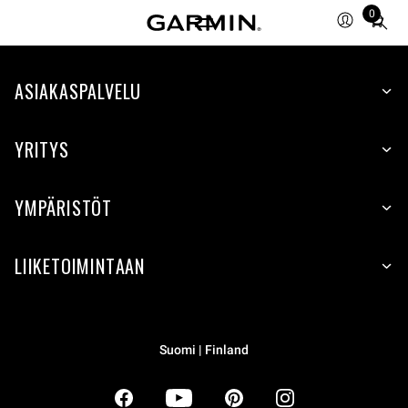
0
Total
items
in
ASIAKASPALVELU
cart:
0
YRITYS
YMPÄRISTÖT
LIIKETOIMINTAAN
Suomi | Finland