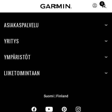
0
Total
items
in
ASIAKASPALVELU
cart:
0
YRITYS
YMPÄRISTÖT
LIIKETOIMINTAAN
Suomi | Finland