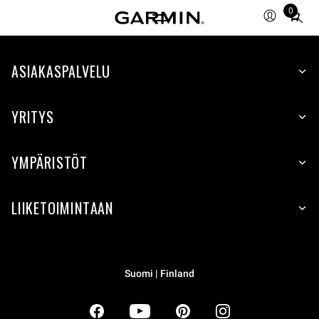
0
Total
items
in
ASIAKASPALVELU
cart:
0
YRITYS
YMPÄRISTÖT
LIIKETOIMINTAAN
Suomi | Finland