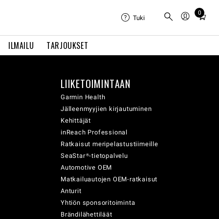
0
Total
Tuki
items
in
ILMAILU
TARJOUKSET
cart:
0
LIIKETOIMINTAAN
Garmin Health
Jälleenmyyjien kirjautuminen
Kehittäjät
inReach Professional
Ratkaisut meripelastustiimeille
SeaStar®-tietopalvelu
Automotive OEM
Matkailuautojen OEM-ratkaisut
Anturit
Yhtiön sponsoritoiminta
Brändilähettiläät