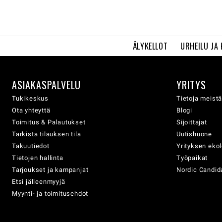
ÄLYKELLOT
URHEILU JA
ASIAKASPALVELU
YRITYS
Tukikeskus
Tietoja meist
Ota yhteyttä
Blogi
Toimitus & Palautukset
Sijoittajat
Tarkista tilauksen tila
Uutishuone
Takuutiedot
Yrityksen eko
Tietojen hallinta
Työpaikat
Tarjoukset ja kampanjat
Nordic Candida
Etsi jälleenmyyjä
Myynti- ja toimitusehdot