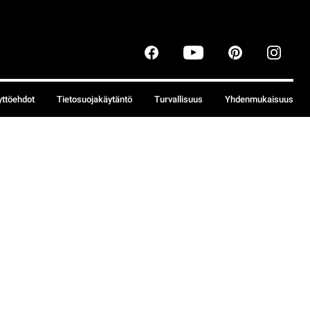
yttöehdot
Tietosuojakäytäntö
Turvallisuus
Yhdenmukaisuus