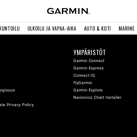
 KUNTOILU
ULKOILU JA VAPAA-AIKA
AUTO & KOTI
MARINE
YMPÄRISTÖT
ä
Garmin Connect
Garmin Express
Connect IQ
flyGarmin
logisuus
Garmin Explore
Navionics Chart Installer
te Privacy Policy