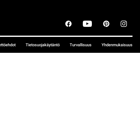
yttöehdot
Tietosuojakäytäntö
Turvallisuus
Yhdenmukaisuus