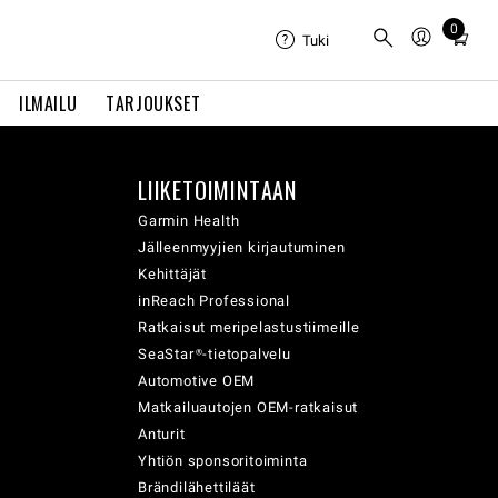
0
Total
Tuki
items
in
ILMAILU
TARJOUKSET
cart:
0
LIIKETOIMINTAAN
Garmin Health
Jälleenmyyjien kirjautuminen
Kehittäjät
inReach Professional
Ratkaisut meripelastustiimeille
SeaStar®-tietopalvelu
Automotive OEM
Matkailuautojen OEM-ratkaisut
Anturit
Yhtiön sponsoritoiminta
Brändilähettiläät