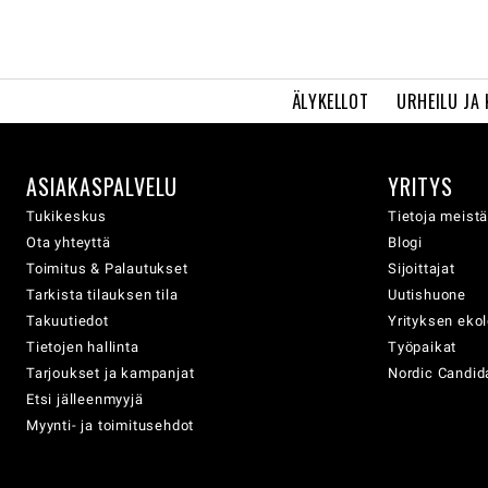
ÄLYKELLOT
URHEILU JA
ASIAKASPALVELU
YRITYS
Tukikeskus
Tietoja meist
Ota yhteyttä
Blogi
Toimitus & Palautukset
Sijoittajat
Tarkista tilauksen tila
Uutishuone
Takuutiedot
Yrityksen eko
Tietojen hallinta
Työpaikat
Tarjoukset ja kampanjat
Nordic Candida
Etsi jälleenmyyjä
Myynti- ja toimitusehdot