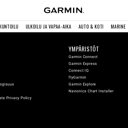
 KUNTOILU
ULKOILU JA VAPAA-AIKA
AUTO & KOTI
MARINE
YMPÄRISTÖT
ä
Garmin Connect
Garmin Express
Connect IQ
flyGarmin
logisuus
Garmin Explore
Navionics Chart Installer
te Privacy Policy