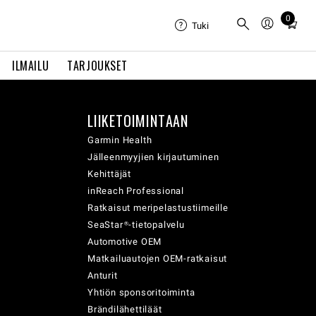
0
Total
Tuki
items
in
ILMAILU
TARJOUKSET
cart:
0
LIIKETOIMINTAAN
Garmin Health
Jälleenmyyjien kirjautuminen
Kehittäjät
inReach Professional
Ratkaisut meripelastustiimeille
SeaStar®-tietopalvelu
Automotive OEM
Matkailuautojen OEM-ratkaisut
Anturit
Yhtiön sponsoritoiminta
Brändilähettiläät