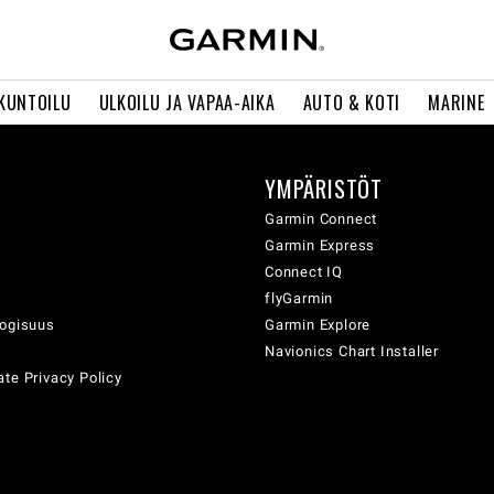
 KUNTOILU
ULKOILU JA VAPAA-AIKA
AUTO & KOTI
MARINE
YMPÄRISTÖT
ä
Garmin Connect
Garmin Express
Connect IQ
flyGarmin
logisuus
Garmin Explore
Navionics Chart Installer
te Privacy Policy