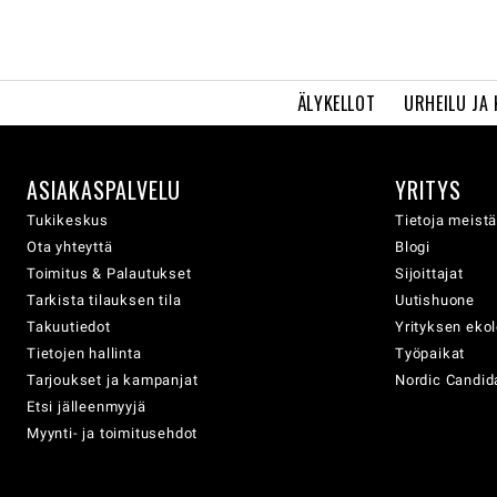
ÄLYKELLOT
URHEILU JA
ASIAKASPALVELU
YRITYS
Tukikeskus
Tietoja meist
Ota yhteyttä
Blogi
Toimitus & Palautukset
Sijoittajat
Tarkista tilauksen tila
Uutishuone
Takuutiedot
Yrityksen eko
Tietojen hallinta
Työpaikat
Tarjoukset ja kampanjat
Nordic Candida
Etsi jälleenmyyjä
Myynti- ja toimitusehdot