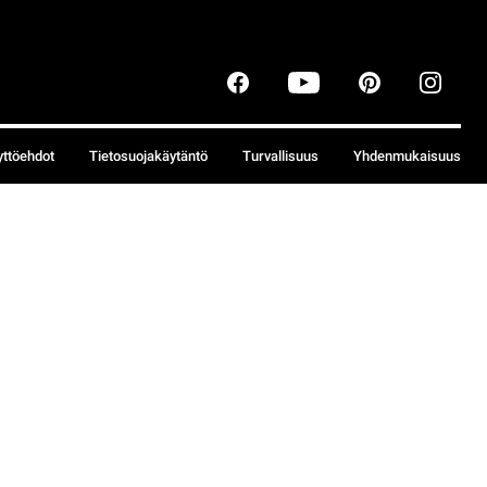
yttöehdot
Tietosuojakäytäntö
Turvallisuus
Yhdenmukaisuus