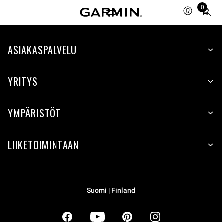
0
Total
items
in
ASIAKASPALVELU
cart:
0
YRITYS
YMPÄRISTÖT
LIIKETOIMINTAAN
Suomi | Finland