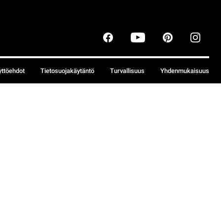
yttöehdot
Tietosuojakäytäntö
Turvallisuus
Yhdenmukaisuus