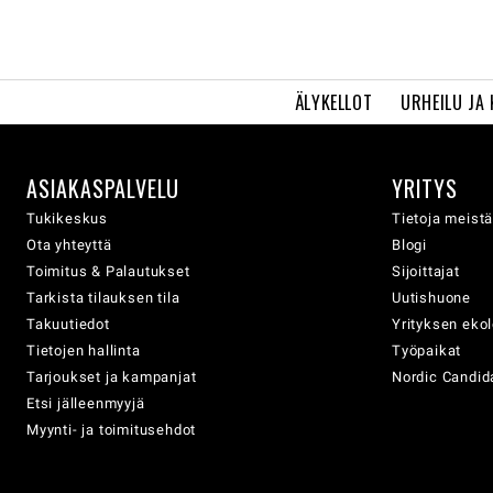
ÄLYKELLOT
URHEILU JA
ASIAKASPALVELU
YRITYS
Tukikeskus
Tietoja meist
Ota yhteyttä
Blogi
Toimitus & Palautukset
Sijoittajat
Tarkista tilauksen tila
Uutishuone
Takuutiedot
Yrityksen eko
Tietojen hallinta
Työpaikat
Tarjoukset ja kampanjat
Nordic Candida
Etsi jälleenmyyjä
Myynti- ja toimitusehdot