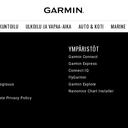
 KUNTOILU
ULKOILU JA VAPAA-AIKA
AUTO & KOTI
MARINE
YMPÄRISTÖT
ä
Garmin Connect
Garmin Express
Connect IQ
flyGarmin
logisuus
Garmin Explore
Navionics Chart Installer
te Privacy Policy