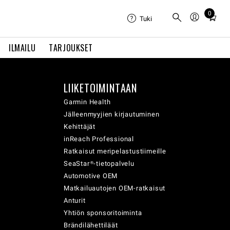
0
Total
Tuki
items
in
ILMAILU
TARJOUKSET
cart:
0
LIIKETOIMINTAAN
Garmin Health
Jälleenmyyjien kirjautuminen
Kehittäjät
inReach Professional
Ratkaisut meripelastustiimeille
SeaStar®-tietopalvelu
Automotive OEM
Matkailuautojen OEM-ratkaisut
Anturit
Yhtiön sponsoritoiminta
Brändilähettiläät