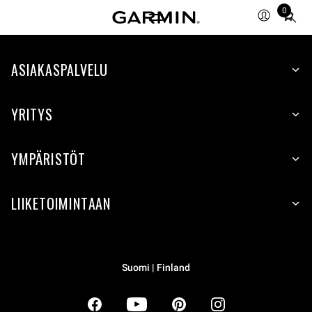
0
Total
items
in
ASIAKASPALVELU
cart:
0
YRITYS
YMPÄRISTÖT
LIIKETOIMINTAAN
Suomi | Finland