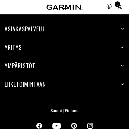
0
Total
items
in
ASIAKASPALVELU
cart:
0
YRITYS
YMPÄRISTÖT
LIIKETOIMINTAAN
Suomi | Finland