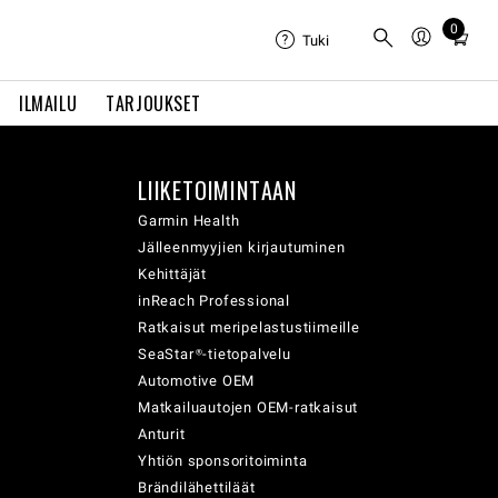
0
Total
Tuki
items
in
ILMAILU
TARJOUKSET
cart:
0
LIIKETOIMINTAAN
Garmin Health
Jälleenmyyjien kirjautuminen
Kehittäjät
inReach Professional
Ratkaisut meripelastustiimeille
SeaStar®-tietopalvelu
Automotive OEM
Matkailuautojen OEM-ratkaisut
Anturit
Yhtiön sponsoritoiminta
Brändilähettiläät