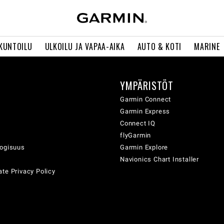
 KUNTOILU
ULKOILU JA VAPAA-AIKA
AUTO & KOTI
MARINE
YMPÄRISTÖT
ä
Garmin Connect
Garmin Express
Connect IQ
flyGarmin
logisuus
Garmin Explore
Navionics Chart Installer
te Privacy Policy