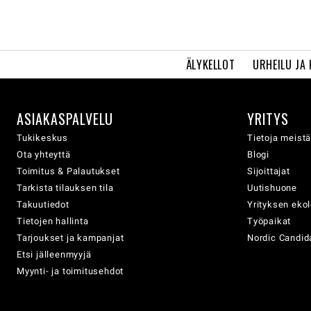
ÄLYKELLOT
URHEILU JA
ASIAKASPALVELU
YRITYS
Tukikeskus
Tietoja meist
Ota yhteyttä
Blogi
Toimitus & Palautukset
Sijoittajat
Tarkista tilauksen tila
Uutishuone
Takuutiedot
Yrityksen eko
Tietojen hallinta
Työpaikat
Tarjoukset ja kampanjat
Nordic Candida
Etsi jälleenmyyjä
Myynti- ja toimitusehdot