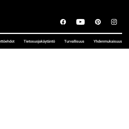
yttöehdot
Tietosuojakäytäntö
Turvallisuus
Yhdenmukaisuus