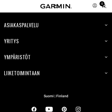
0
Total
items
in
ASIAKASPALVELU
cart:
0
YRITYS
YMPÄRISTÖT
LIIKETOIMINTAAN
Suomi | Finland