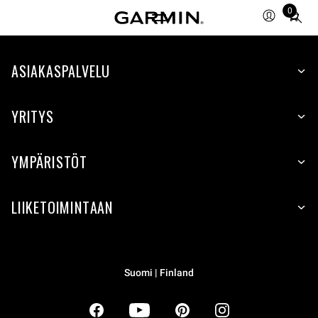
0
Total
items
in
ASIAKASPALVELU
cart:
0
YRITYS
YMPÄRISTÖT
LIIKETOIMINTAAN
Suomi | Finland