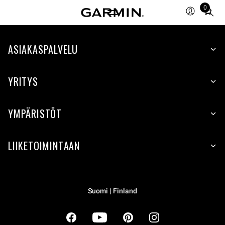
0
Total
items
in
cart:
ASIAKASPALVELU
0
YRITYS
YMPÄRISTÖT
LIIKETOIMINTAAN
Suomi | Finland