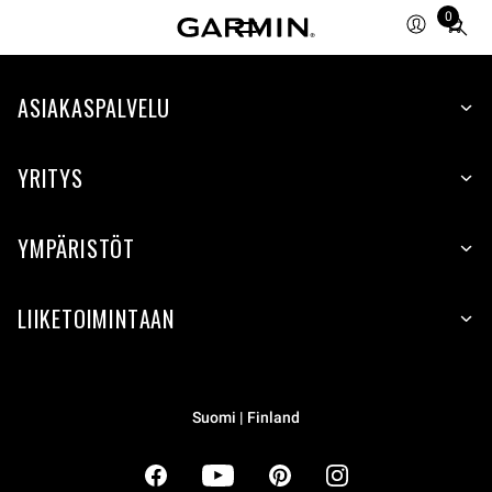
0
Total
items
in
cart:
ASIAKASPALVELU
0
YRITYS
YMPÄRISTÖT
LIIKETOIMINTAAN
Suomi | Finland