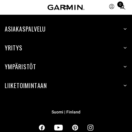
0
Total
items
in
cart:
ASIAKASPALVELU
0
YRITYS
YMPÄRISTÖT
LIIKETOIMINTAAN
Suomi | Finland