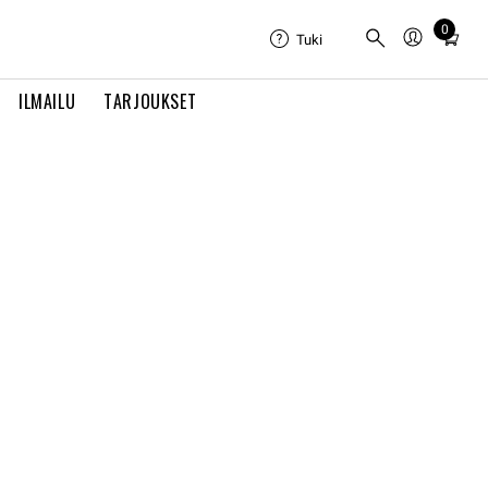
Total
0
Tuki
items
in
cart:
ILMAILU
TARJOUKSET
0