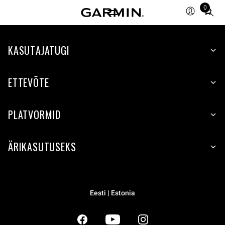
0
Total
items
in
KASUTAJATUGI
cart:
0
ETTEVÕTE
PLATVORMID
ÄRIKASUTUSEKS
Eesti | Estonia