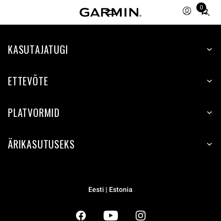
0
Total
items
in
KASUTAJATUGI
cart:
0
ETTEVÕTE
PLATVORMID
ÄRIKASUTUSEKS
Eesti | Estonia