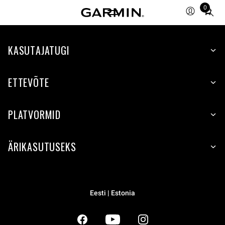
0
Total
items
in
KASUTAJATUGI
cart:
0
ETTEVÕTE
PLATVORMID
ÄRIKASUTUSEKS
Eesti | Estonia