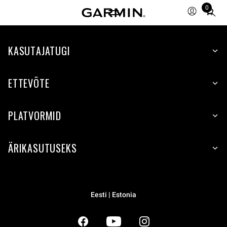
0
Total
items
in
KASUTAJATUGI
cart:
0
ETTEVÕTE
PLATVORMID
ÄRIKASUTUSEKS
Eesti | Estonia