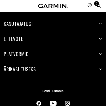
0
Total
items
in
KASUTAJATUGI
cart:
0
ETTEVÕTE
PLATVORMID
ÄRIKASUTUSEKS
Eesti | Estonia