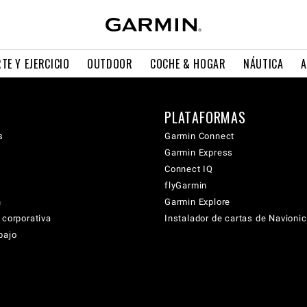
TE Y EJERCICIO
OUTDOOR
COCHE & HOGAR
NÁUTICA
A
PLATAFORMAS
s
Garmin Connect
Garmin Express
Connect IQ
flyGarmin
n
Garmin Explore
 corporativa
Instalador de cartas de Navioni
bajo