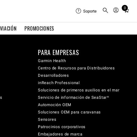
0
Total
Soporte
items
in
VIACIÓN
PROMOCIONES
cart:
0
PARA EMPRESAS
Garmin Health
Centro de Recursos para Distribuidores
Desarrolladores
inReach Professional
Soluciones de primeros auxilios en el mar
cs
Servicio de información de SeaStar®
Automoción OEM
Soluciones OEM para caravanas
Sensores
Patrocinios corporativos
Embajadores de marca