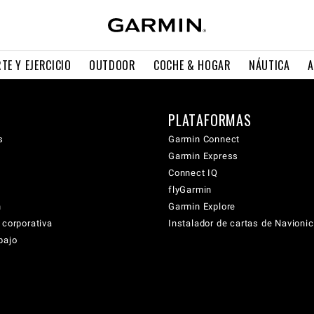
TE Y EJERCICIO
OUTDOOR
COCHE & HOGAR
NÁUTICA
A
PLATAFORMAS
s
Garmin Connect
Garmin Express
Connect IQ
flyGarmin
n
Garmin Explore
 corporativa
Instalador de cartas de Navioni
bajo