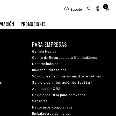
0
Total
Soporte
items
in
VIACIÓN
PROMOCIONES
cart:
0
PARA EMPRESAS
Garmin Health
Centro de Recursos para Distribuidores
Desarrolladores
inReach Professional
Soluciones de primeros auxilios en el mar
cs
Servicio de información de SeaStar®
Automoción OEM
Soluciones OEM para caravanas
Sensores
Patrocinios corporativos
Embajadores de marca