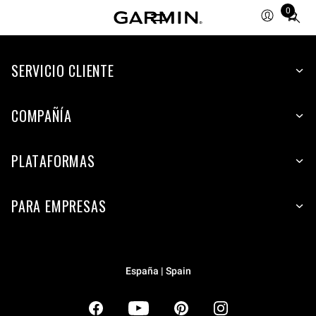
0
Total
items
in
SERVICIO CLIENTE
cart:
0
COMPAÑÍA
PLATAFORMAS
PARA EMPRESAS
España | Spain