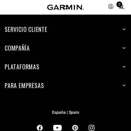
0
Total
items
in
SERVICIO CLIENTE
cart:
0
COMPAÑÍA
PLATAFORMAS
PARA EMPRESAS
España | Spain