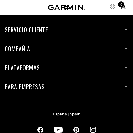
0
Total
items
in
SERVICIO CLIENTE
cart:
0
COMPAÑÍA
PLATAFORMAS
PARA EMPRESAS
España | Spain