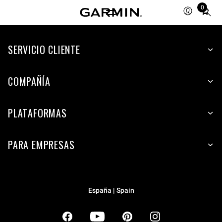
0
Total
items
in
SERVICIO CLIENTE
cart:
0
COMPAÑÍA
PLATAFORMAS
PARA EMPRESAS
España | Spain