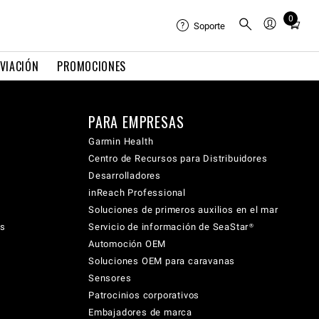
0
Total
Soporte
items
in
VIACIÓN
PROMOCIONES
cart:
0
PARA EMPRESAS
Garmin Health
Centro de Recursos para Distribuidores
Desarrolladores
inReach Professional
Soluciones de primeros auxilios en el mar
cs
Servicio de información de SeaStar®
Automoción OEM
Soluciones OEM para caravanas
Sensores
Patrocinios corporativos
Embajadores de marca