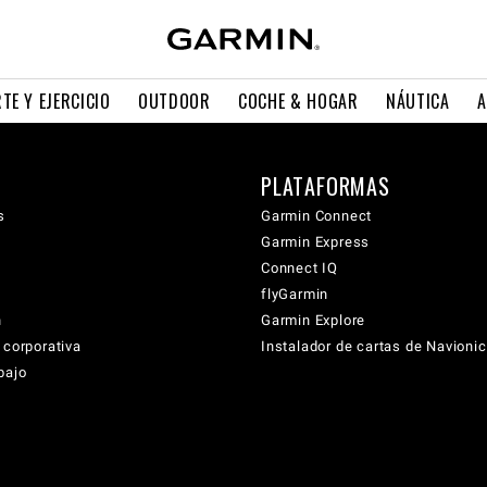
TE Y EJERCICIO
OUTDOOR
COCHE & HOGAR
NÁUTICA
A
PLATAFORMAS
s
Garmin Connect
Garmin Express
Connect IQ
flyGarmin
n
Garmin Explore
 corporativa
Instalador de cartas de Navioni
bajo