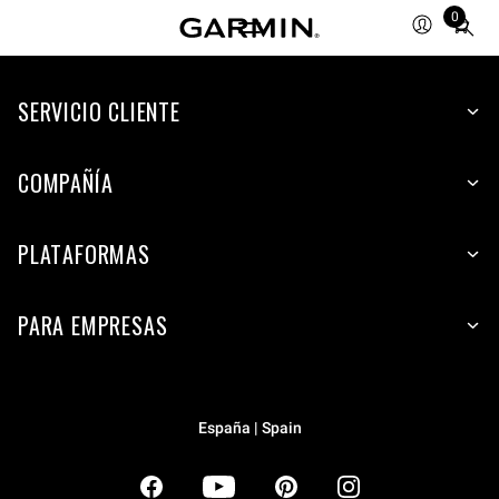
0
Total
items
in
SERVICIO CLIENTE
cart:
0
COMPAÑÍA
PLATAFORMAS
PARA EMPRESAS
España | Spain