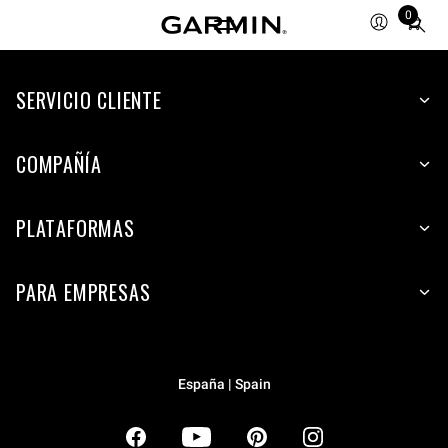
0
Total
items
in
SERVICIO CLIENTE
cart:
0
COMPAÑÍA
PLATAFORMAS
PARA EMPRESAS
España | Spain