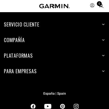
0
Total
items
in
SERVICIO CLIENTE
cart:
0
COMPAÑÍA
PLATAFORMAS
PARA EMPRESAS
España | Spain