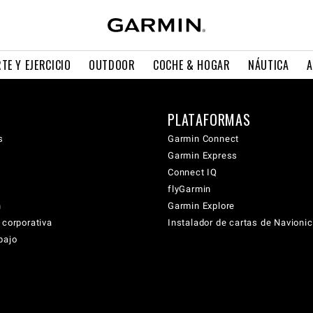
TE Y EJERCICIO
OUTDOOR
COCHE & HOGAR
NÁUTICA
A
PLATAFORMAS
s
Garmin Connect
Garmin Express
Connect IQ
flyGarmin
n
Garmin Explore
 corporativa
Instalador de cartas de Navioni
bajo