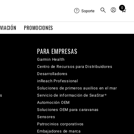
0
Total
Soporte
items
in
VIACIÓN
PROMOCIONES
cart:
0
PARA EMPRESAS
Garmin Health
Centro de Recursos para Distribuidores
Desarrolladores
inReach Professional
Soluciones de primeros auxilios en el mar
cs
Servicio de información de SeaStar®
Automoción OEM
Soluciones OEM para caravanas
Sensores
Patrocinios corporativos
Embajadores de marca